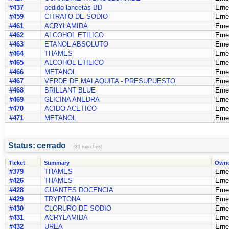
#437
pedido lancetas BD
Erne
#459
CITRATO DE SODIO
Erne
#461
ACRYLAMIDA
Erne
#462
ALCOHOL ETILICO
Erne
#463
ETANOL ABSOLUTO
Erne
#464
THAMES
Erne
#465
ALCOHOL ETILICO
Erne
#466
METANOL
Erne
#467
VERDE DE MALAQUITA - PRESUPUESTO
Erne
#468
BRILLANT BLUE
Erne
#469
GLICINA ANEDRA
Erne
#470
ACIDO ACETICO
Erne
#471
METANOL
Erne
Status: cerrado
(31 matches)
Ticket
Summary
Owne
#379
THAMES
Erne
#426
THAMES
Erne
#428
GUANTES DOCENCIA
Erne
#429
TRYPTONA
Erne
#430
CLORURO DE SODIO
Erne
#431
ACRYLAMIDA
Erne
#432
UREA
Erne