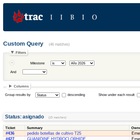
Custom Query
(46 matches)
Filters
Milestone
And
Columns
Group results by
descending
Show under each result:
Status: asignado
(15 matches)
Ticket
Summary
Owne
#436
pedido botellas de cultivo T25
Erne
#427
GUANIDINE HYDROCLORHIDE
Erne