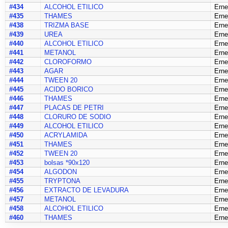
#434
ALCOHOL ETILICO
Erne
#435
THAMES
Erne
#438
TRIZMA BASE
Erne
#439
UREA
Erne
#440
ALCOHOL ETILICO
Erne
#441
METANOL
Erne
#442
CLOROFORMO
Erne
#443
AGAR
Erne
#444
TWEEN 20
Erne
#445
ACIDO BORICO
Erne
#446
THAMES
Erne
#447
PLACAS DE PETRI
Erne
#448
CLORURO DE SODIO
Erne
#449
ALCOHOL ETILICO
Erne
#450
ACRYLAMIDA
Erne
#451
THAMES
Erne
#452
TWEEN 20
Erne
#453
bolsas *90x120
Erne
#454
ALGODON
Erne
#455
TRYPTONA
Erne
#456
EXTRACTO DE LEVADURA
Erne
#457
METANOL
Erne
#458
ALCOHOL ETILICO
Erne
#460
THAMES
Erne