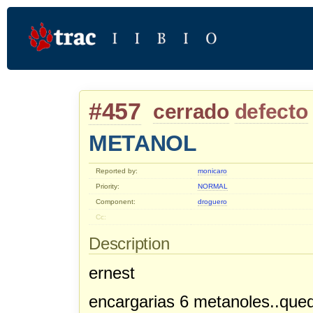
#457
cerrado
defecto
METANOL
Reported by:
monicaro
Priority:
NORMAL
Component:
droguero
Cc:
Description
ernest
encargarias 6 metanoles..qued