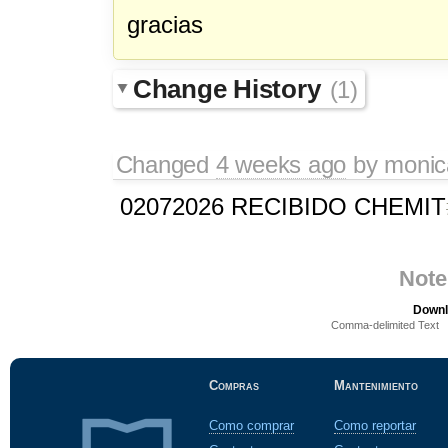
gracias
Change History
(1)
Changed
4 weeks ago
by
monic
02072026 RECIBIDO CHEMIT
Note
Downl
Comma-delimited Text
Compras
Mantenimiento
Como comprar
Como reportar