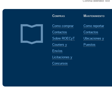
Comma-delimited Text
Compras
Mantenimiento
Como comprar
Como reportar
Contactos
Contactos
Sobre ROECyT
Ubicaciones y
Couriers y
Puestos
Envíos
Licitaciones y
Concursos