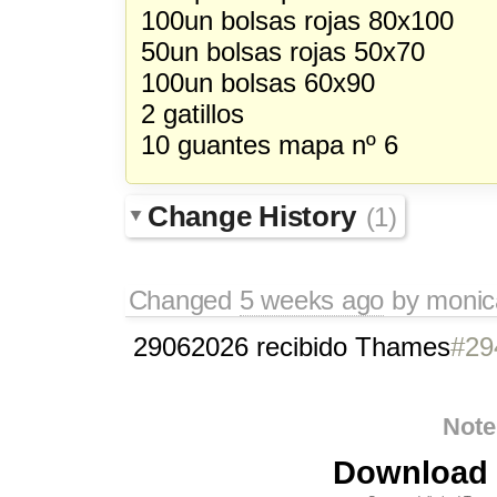
100un bolsas rojas 80x100
50un bolsas rojas 50x70
100un bolsas 60x90
2 gatillos
10 guantes mapa nº 6
Change History
(1)
Changed
5 weeks ago
by
monic
29062026 recibido Thames
#29
Note
Download i