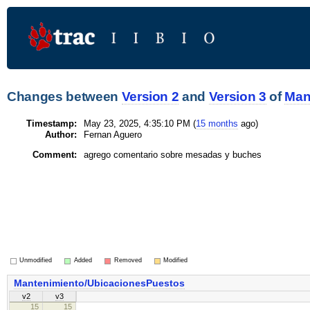
Changes between
Version 2
and
Version 3
of
Man
Timestamp:
May 23, 2025, 4:35:10 PM (
15 months
ago)
Author:
Fernan Aguero
Comment:
agrego comentario sobre mesadas y buches
Unmodified
Added
Removed
Modified
Mantenimiento/UbicacionesPuestos
v2
v3
15
15