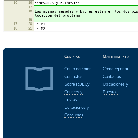
16
16
**Mesadas y Buches:**
17
18
Las mismas mesadas y buches están en los dos pi
locación del problema.
19
17
20
* M1
18
21
* M2
Compras
Mantenimiento
Como comprar
Como reportar
Contactos
Contactos
Sobre ROECyT
Ubicaciones y
Couriers y
Puestos
Envíos
Licitaciones y
Concursos