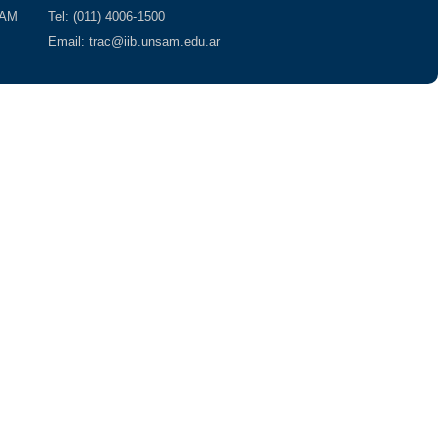
SAM
Tel: (011) 4006-1500
Email: trac@iib.unsam.edu.ar