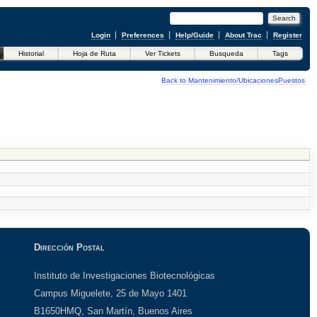
Login
Preferences
Help/Guide
About Trac
Register
Historial
Hoja de Ruta
Ver Tickets
Busqueda
Tags
Back to Mantenimiento/UbicacionesPuestos
Dirección Postal
Instituto de Investigaciones Biotecnológicas
Campus Miguelete, 25 de Mayo 1401
B1650HMQ, San Martín, Buenos Aires