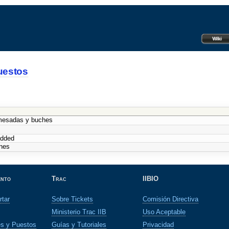
Wiki
uestos
mesadas y buches
dded
nes
ento
Trac
IIBIO
rtar
Sobre Tickets
Comisión Directiva
Ministerio Trac IIB
Uso Aceptable
es y Puestos
Guías y Tutoriales
Privacidad