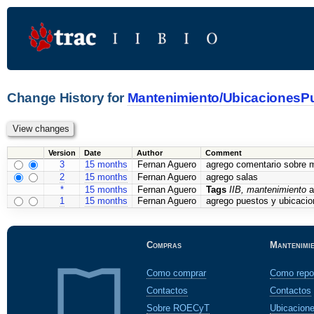
Change History for
Mantenimiento/UbicacionesP
Version
Date
Author
Comment
3
15 months
Fernan Aguero
agrego comentario sobre 
2
15 months
Fernan Aguero
agrego salas
*
15 months
Fernan Aguero
Tags
IIB, mantenimiento
a
1
15 months
Fernan Aguero
agrego puestos y ubicacio
Compras
Mantenimi
Como comprar
Como repo
Contactos
Contactos
Sobre ROECyT
Ubicacion