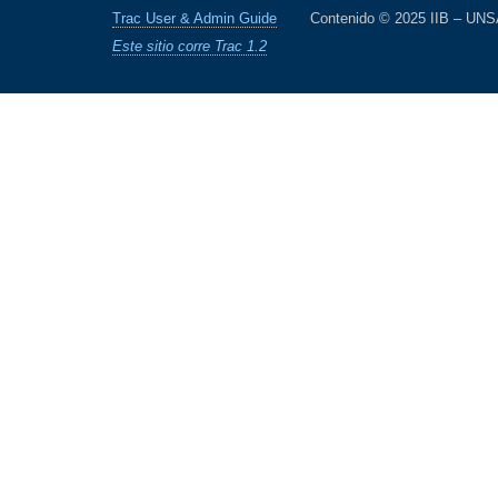
Trac User & Admin Guide
Contenido © 2025 IIB – UN
Este sitio corre Trac 1.2