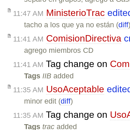
MinisterioTrac
edite
11:47 AM
tacho a los que ya no están (
diff
ComisionDirectiva
c
11:41 AM
agrego miembros CD
Tag change on
Comi
11:41 AM
Tags
IIB
added
UsoAceptable
edite
11:35 AM
minor edit (
diff
)
Tag change on
UsoA
11:35 AM
Tags
trac
added