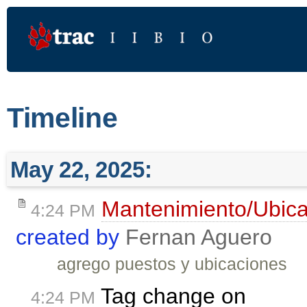
Timeline
May 22, 2025:
Mantenimiento/Ubic
4:24 PM
created by
Fernan Aguero
agrego puestos y ubicaciones
Tag change on
4:24 PM