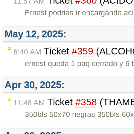
Ticket
#360
(ACIDO 
11:57 AM
Ernest podrias ir encargando aci
May 12, 2025:
Ticket
#359
(ALCOHO
6:40 AM
ernest queda 1 paq cerrado y 6 bo
Apr 30, 2025:
Ticket
#358
(THAMES
11:46 AM
350bls 50x70 negras 350bls 60x9