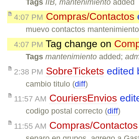
Tags
IIB, mantenimiento
added
Compras/Contactos
4:07 PM
muevo contactos mantenimiento
Tag change on
Comp
4:07 PM
Tags
mantenimiento
added;
adm
SobreTickets
edited
2:38 PM
cambio titulo (
diff
)
CouriersEnvios
edit
11:57 AM
codigo postal correcto (
diff
)
Compras/Contactos
11:55 AM
separo en grupos, agrego a Gast