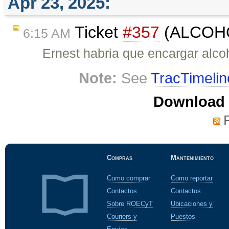
Apr 23, 2025:
Ticket
#357
(ALCOHO
6:15 AM
Ernest habria que encargar alco
Note:
See
TracTimelin
Download i
Compras
Mantenimiento
Como comprar
Como reportar
Contactos
Contactos
Sobre ROECyT
Ubicaciones y
Couriers y
Puestos