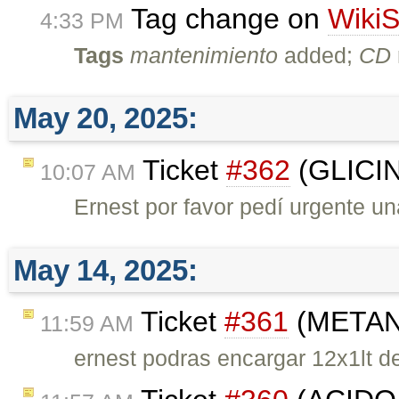
Tag change on
WikiS
4:33 PM
Tags
mantenimiento
added;
CD
May 20, 2025:
Ticket
#362
(GLICIN
10:07 AM
Ernest por favor pedí urgente u
May 14, 2025:
Ticket
#361
(METANO
11:59 AM
ernest podras encargar 12x1lt de