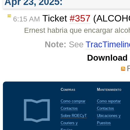
Apr 23, 2025:
Ticket
#357
(ALCOHO
6:15 AM
Ernest habria que encargar alco
Note:
See
TracTimelin
Download i
Compras
Mantenimiento
Como comprar
Como reportar
Contactos
Contactos
Sobre ROECyT
Ubicaciones y
Couriers y
Puestos