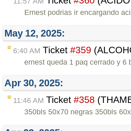
Ticket
#360
(ACIDO 
11:57 AM
Ernest podrias ir encargando aci
May 12, 2025:
Ticket
#359
(ALCOHO
6:40 AM
ernest queda 1 paq cerrado y 6 bo
Apr 30, 2025:
Ticket
#358
(THAMES
11:46 AM
350bls 50x70 negras 350bls 60x9