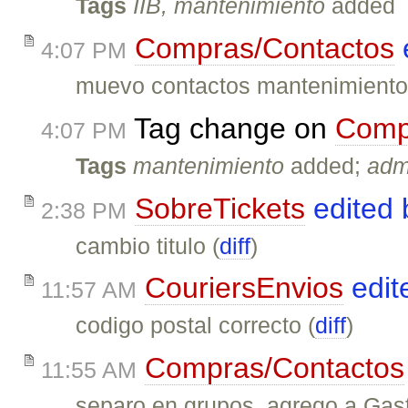
Tags
IIB, mantenimiento
added
Compras/Contactos
4:07 PM
muevo contactos mantenimiento
Tag change on
Comp
4:07 PM
Tags
mantenimiento
added;
adm
SobreTickets
edited
2:38 PM
cambio titulo (
diff
)
CouriersEnvios
edit
11:57 AM
codigo postal correcto (
diff
)
Compras/Contactos
11:55 AM
separo en grupos, agrego a Gast