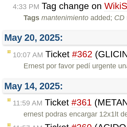
Tag change on
WikiS
4:33 PM
Tags
mantenimiento
added;
CD
May 20, 2025:
Ticket
#362
(GLICIN
10:07 AM
Ernest por favor pedí urgente u
May 14, 2025:
Ticket
#361
(METANO
11:59 AM
ernest podras encargar 12x1lt de