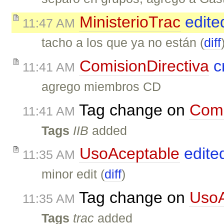
MinisterioTrac
edite
11:47 AM
tacho a los que ya no están (
diff
ComisionDirectiva
c
11:41 AM
agrego miembros CD
Tag change on
Comi
11:41 AM
Tags
IIB
added
UsoAceptable
edite
11:35 AM
minor edit (
diff
)
Tag change on
UsoA
11:35 AM
Tags
trac
added