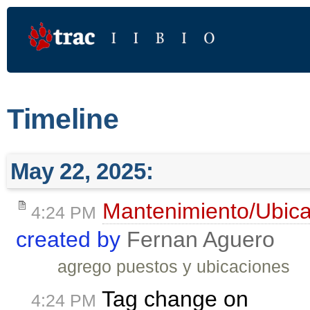
Timeline
May 22, 2025:
Mantenimiento/Ubic
4:24 PM
created by
Fernan Aguero
agrego puestos y ubicaciones
Tag change on
4:24 PM