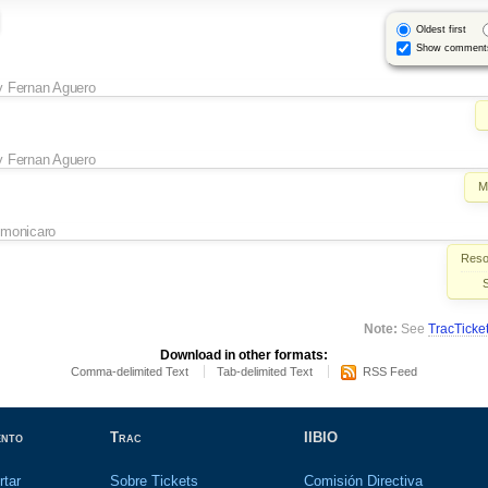
Oldest first
Show comment
y
Fernan Aguero
y
Fernan Aguero
M
y
monicaro
Resol
Note:
See
TracTicke
Download in other formats:
Comma-delimited Text
Tab-delimited Text
RSS Feed
ento
Trac
IIBIO
rtar
Sobre Tickets
Comisión Directiva