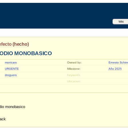
Wiki
efecto
(
hecho
)
SODIO MONOBASICO
monicaro
Owned by:
Ernesto Schim
URGENTE
Milestone:
Año 2025
droguero
Keywords:
Ubicacion:
odio monobasico
pack