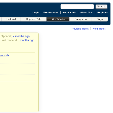
Login
Preferences
Help/Guide
About Trac
Register
Historial
Hoja de Ruta
Ver Tickets
Busqueda
Tags
←
Previous Ticket
Next Ticket
→
Opened
17 months ago
Last modified
5 months ago
enovich