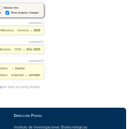
Newest first
s
Show property changes
comment:1
Milestone:
General
→
2025
comment:2
ilestone:
2025
→
Año 2025
comment:3
ution:
→
hecho
Status:
asignado
→
cerrado
ts
for help on using tickets.
Dirección Postal
Instituto de Investigaciones Biotecnológicas