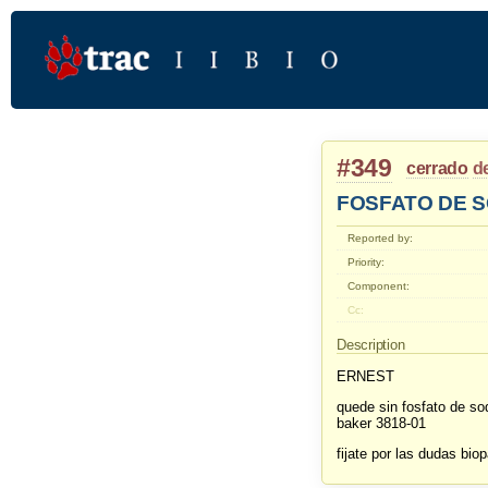
#349
cerrado
d
FOSFATO DE 
Reported by:
Priority:
Component:
Cc:
Description
ERNEST
quede sin fosfato de s
baker 3818-01
fijate por las dudas bio