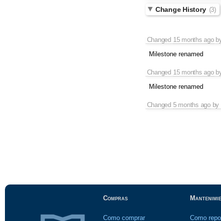
Change History
(3)
Changed
15 months ago
b
Milestone renamed
Changed
15 months ago
b
Milestone renamed
Changed
5 months ago
b
Compras
Mantenimi
Como comprar
Como repo