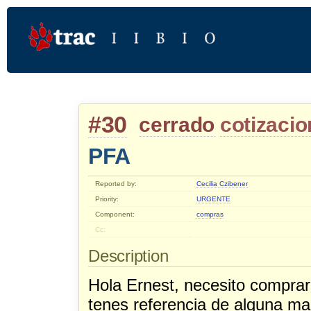
#30
cerrado
cotizacio
PFA
Reported by:
Cecilia Czibener
Priority:
URGENTE
Component:
compras
Cc:
Description
Hola Ernest, necesito comprar
tenes referencia de alguna m