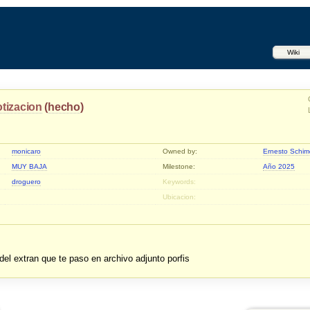
Wiki
otizacion
(
hecho
)
monicaro
Owned by:
Ernesto Schim
MUY BAJA
Milestone:
Año 2025
droguero
Keywords:
Ubicacion:
del extran que te paso en archivo adjunto porfis