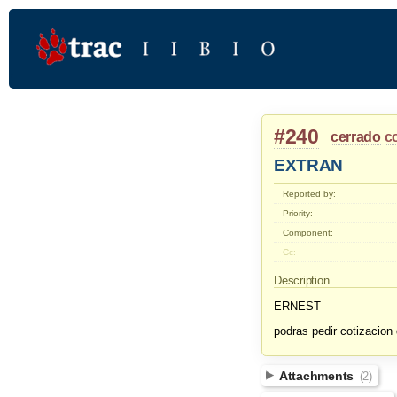
#240
cerrado
c
EXTRAN
Reported by:
Priority:
Component:
Cc:
Description
ERNEST
podras pedir cotizacion 
Attachments
(2)