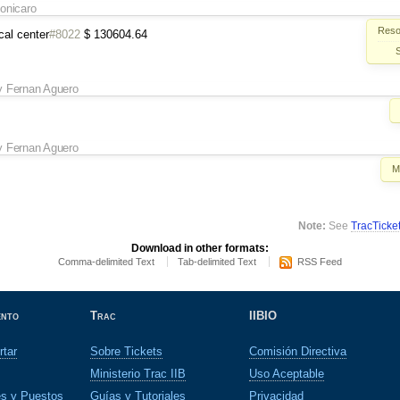
onicaro
Resol
al center
#8022
$ 130604.64
y
Fernan Aguero
y
Fernan Aguero
M
Note:
See
TracTicke
Download in other formats:
Comma-delimited Text
Tab-delimited Text
RSS Feed
ento
Trac
IIBIO
rtar
Sobre Tickets
Comisión Directiva
Ministerio Trac IIB
Uso Aceptable
es y Puestos
Guías y Tutoriales
Privacidad