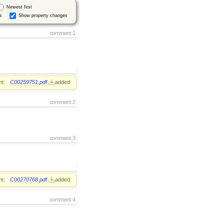
Newest first
s
Show property changes
comment:1
t:
C00259751.pdf
added
comment:2
comment:3
t:
C00270768.pdf
added
comment:4