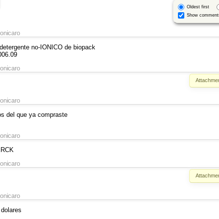
Oldest first
Show comment
onicaro
detergente no-IONICO de biopack
006.09
onicaro
Attachmen
onicaro
ros del que ya compraste
onicaro
ERCK
onicaro
Attachmen
onicaro
 dolares