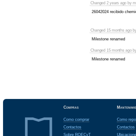
Changed
2 years ago
by
m
26042024 recibido chemic
Changed
15 months ago
b
Milestone renamed
Changed
15 months ago
b
Milestone renamed
Compras
Mantenimi
Como comprar
Como repo
Contactos
Contactos
Sobre ROECyT
Ubicacion