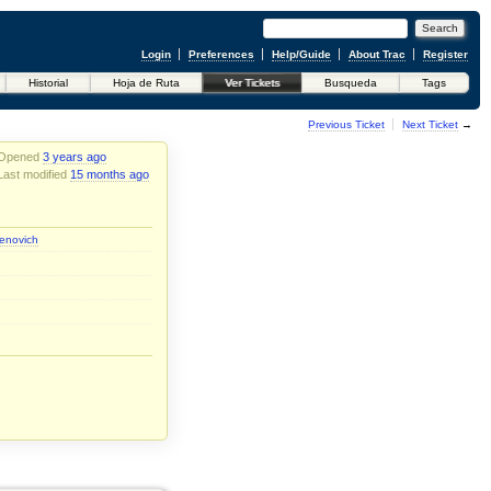
Login
Preferences
Help/Guide
About Trac
Register
Historial
Hoja de Ruta
Ver Tickets
Busqueda
Tags
←
Previous Ticket
Next Ticket
→
Opened
3 years ago
Last modified
15 months ago
enovich