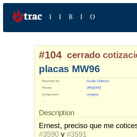
#104
cerrado
cotizac
placas MW96
Reported by:
Cecilia Czibener
Priority:
URGENTE
Component:
compras
Cc:
Description
Ernest, preciso que me cotices
#3590
y
#3591