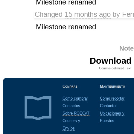
Milestone renamed
Changed
15 months ago
by
Fer
Milestone renamed
Note
Download i
Comma-delimited Text
Compras
Mantenimiento
Como comprar
Como reportar
Contactos
Contactos
Sobre ROECyT
Ubicaciones y
Couriers y
Puestos
Envíos