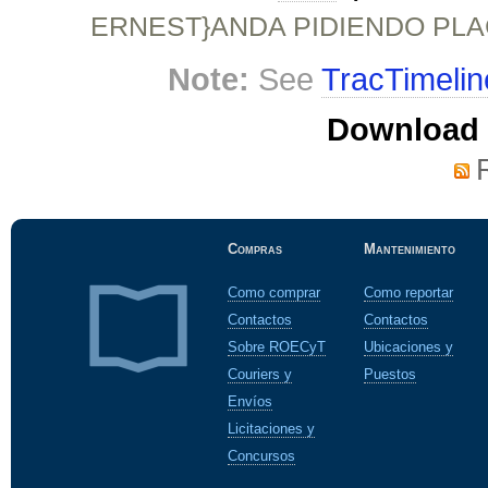
ERNEST}ANDA PIDIENDO PL
Note:
See
TracTimelin
Download i
Compras
Mantenimiento
Como comprar
Como reportar
Contactos
Contactos
Sobre ROECyT
Ubicaciones y
Couriers y
Puestos
Envíos
Licitaciones y
Concursos