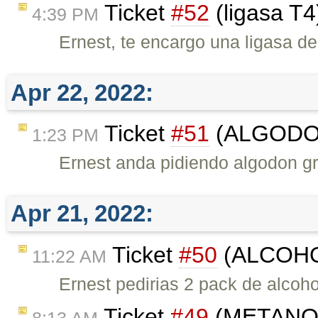
Ticket
#52
(ligasa T4
4:39 PM
Ernest, te encargo una ligasa 
Apr 22, 2022:
Ticket
#51
(ALGODON
1:23 PM
Ernest anda pidiendo algodon g
Apr 21, 2022:
Ticket
#50
(ALCOHOL
11:22 AM
Ernest pedirias 2 pack de alcoho
Ticket
#49
(METANOL