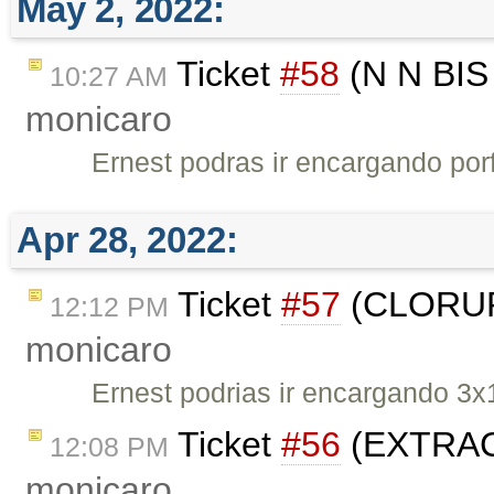
May 2, 2022:
Ticket
#58
(N N BIS
10:27 AM
monicaro
Ernest podras ir encargando po
Apr 28, 2022:
Ticket
#57
(CLORUR
12:12 PM
monicaro
Ernest podrias ir encargando 3x
Ticket
#56
(EXTRAC
12:08 PM
monicaro