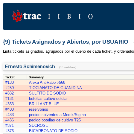
{9} Tickets Asignados y Abiertos, por USUARIO
Lista tickets asignados, agrupados por el dueño de cada ticket, y ordenados
Ernesto Schimenovich
(33 matches)
Ticket
Summary
#130
Alexa AntiRabbit-568
#259
TIOCIANATO DE GUANIDINA
#332
SULFITO DE SODIO
#131
botellas cultivo celular
#353
BRILLANT BLUE
#400
reservorios
#433
pedido solventes a Merck/Sigma
#436
pedido botellas de cultivo T25
#371
SUCROSE
#376
BICARBONATO DE SODIO