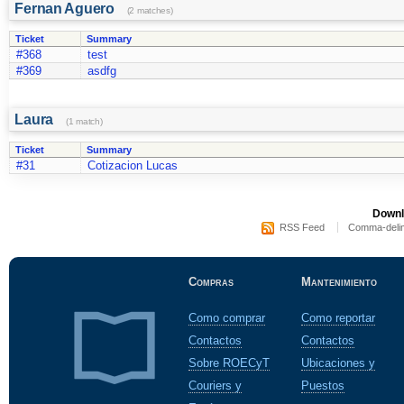
Fernan Aguero
(2 matches)
Ticket
Summary
#368
test
#369
asdfg
Laura
(1 match)
Ticket
Summary
#31
Cotizacion Lucas
Downl
RSS Feed
Comma-delim
Compras
Mantenimiento
Como comprar
Como reportar
Contactos
Contactos
Sobre ROECyT
Ubicaciones y
Couriers y
Puestos