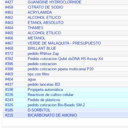
#427
GUANIDINE HYDROCLORHIDE
#459
CITRATO DE SODIO
#461
ACRYLAMIDA
#462
ALCOHOL ETILICO
#463
ETANOL ABSOLUTO
#464
THAMES
#465
ALCOHOL ETILICO
#466
METANOL
#467
VERDE DE MALAQUITA - PRESUPUESTO
#468
BRILLANT BLUE
#372
pedido RNAse Zap
#392
Pedido cotizacion Qubit dsDNA HS Assay Kit
#395
pedido cotizacion
#398
pedido cotizacion pipeta multicanal P20
#403
tips con filtro
#404
agua
#437
pedido lancetas BD
#198
Propipeta automática
#226
Reactivos de cultivo celular
#243
Pedido de plásticos
#326
pedido cotizacion Bio-Beads SM-2
#185
D-SORBITOL
#215
BICARBONATO DE AMONIO