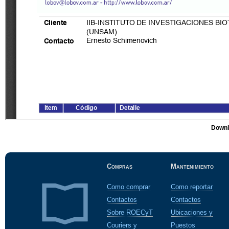
Downl
Compras
Mantenimiento
Como comprar
Como reportar
Contactos
Contactos
Sobre ROECyT
Ubicaciones y
Couriers y
Puestos