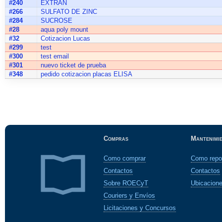
#240
EXTRAN
#266
SULFATO DE ZINC
#284
SUCROSE
#28
aqua poly mount
#32
Cotizacion Lucas
#299
test
#300
test email
#301
nuevo ticket de prueba
#348
pedido cotizacion placas ELISA
Compras
Mantenimi
Como comprar
Como repo
Contactos
Contactos
Sobre ROECyT
Ubicacion
Couriers y Envíos
Licitaciones y Concursos