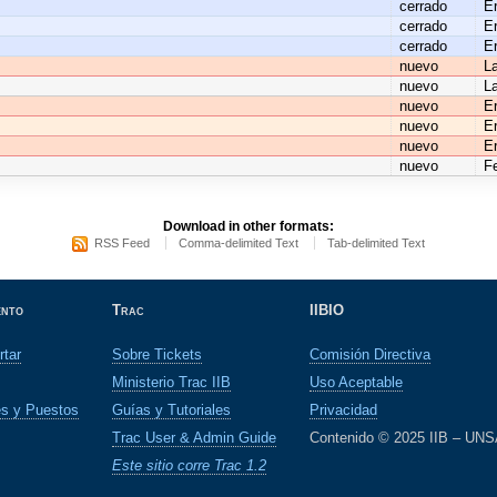
cerrado
E
cerrado
E
cerrado
E
nuevo
L
nuevo
L
nuevo
E
nuevo
E
nuevo
E
nuevo
F
Download in other formats:
RSS Feed
Comma-delimited Text
Tab-delimited Text
ento
Trac
IIBIO
rtar
Sobre Tickets
Comisión Directiva
Ministerio Trac IIB
Uso Aceptable
es y Puestos
Guías y Tutoriales
Privacidad
Trac User & Admin Guide
Contenido © 2025 IIB – UN
Este sitio corre Trac 1.2