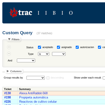
Custom Query
(37 matches)
Filters
aceptado
asignado
autorizacion
ce
Status
Type
And
Columns
Group results by
descending
Show under each result:
Ticket
Summary
#130
Alexa AntiRabbit-568
#198
Propipeta automática
#226
Reactivos de cultivo celular