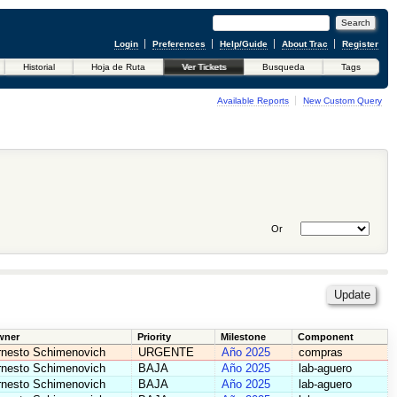
Login
Preferences
Help/Guide
About Trac
Register
Historial
Hoja de Ruta
Ver Tickets
Busqueda
Tags
Available Reports
New Custom Query
Or
wner
Priority
Milestone
Component
rnesto Schimenovich
URGENTE
Año 2025
compras
rnesto Schimenovich
BAJA
Año 2025
lab-aguero
rnesto Schimenovich
BAJA
Año 2025
lab-aguero