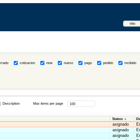
Wiki
rrado
cotizacion
new
nuevo
pago
pedido
recibido
Description
Max items per page
Status
O
asignado
E
asignado
E
asignado
E