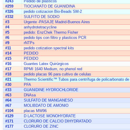
#243
Pedido de plásticos
#259
TIOCIANATO DE GUANIDINA
#326
pedido cotizacion Bio-Beads SM-2
#332
SULFITO DE SODIO
#3
Urgente -PASAJE Madrid-Buenos Aires
#4
anhydrotetracycline
#5
pedido: EnzChek Thermo Fisher
#6
pedido tips con filtro y plasticos PCR
#9
rNTPs
#11
pedido cotization spectral kits
#14
PEDIDO
#15
PEDIDO
#16
Guantes Latex Quirúrgicos
#17
RPMI 1640 Medium, no phenol red
#18
pedido placas 96 para cultivo de celulas
#21
Thermo Scientific™ Tubos para centrífuga de policarbonato d
#30
PFA
#33
GUANIDINE HYDROCHLORIDE
#63
DNAsa
#64
SULFATO DE MANGANESO
#67
MOLIBDATO DE AMONIO
#104
placas MW96
#129
D LACTOSE MONOHYDRATE
#171
CLORURO DE CALCIO DIHYDRATADO
#177
CLORURO DE ZINC