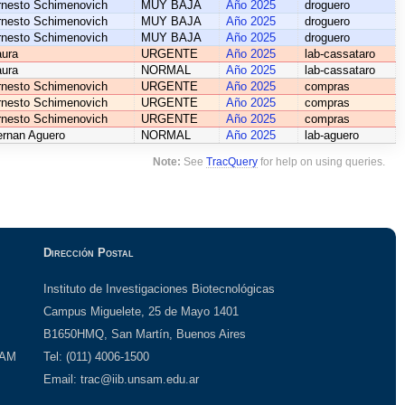
rnesto Schimenovich
MUY BAJA
Año 2025
droguero
rnesto Schimenovich
MUY BAJA
Año 2025
droguero
rnesto Schimenovich
MUY BAJA
Año 2025
droguero
aura
URGENTE
Año 2025
lab-cassataro
aura
NORMAL
Año 2025
lab-cassataro
rnesto Schimenovich
URGENTE
Año 2025
compras
rnesto Schimenovich
URGENTE
Año 2025
compras
rnesto Schimenovich
URGENTE
Año 2025
compras
ernan Aguero
NORMAL
Año 2025
lab-aguero
Note:
See
TracQuery
for help on using queries.
Dirección Postal
Instituto de Investigaciones Biotecnológicas
Campus Miguelete, 25 de Mayo 1401
B1650HMQ, San Martín, Buenos Aires
SAM
Tel: (011) 4006-1500
Email: trac@iib.unsam.edu.ar