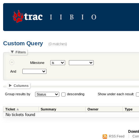
Custom Query
(0 matches)
Filters
Milestone
And
Columns
Group results by
descending
Show under each result:
Ticket
Summary
Owner
Type
No tickets found
Downl
RSS Feed
Com