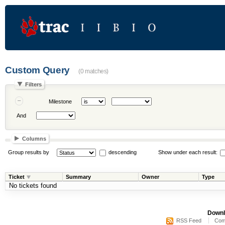
Custom Query
(0 matches)
Filters
Milestone
And
Columns
Group results by
descending
Show under each result:
Ticket
Summary
Owner
Type
No tickets found
Downl
RSS Feed
Com